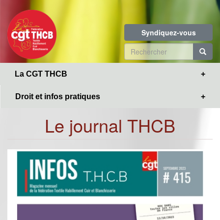
Toggle
Aller
navigation
au
contenu
Syndiquez-vous
principal
Formulaire
de
R
La CGT THCB
recherche
Droit et infos pratiques
Le journal THCB