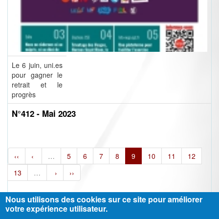
Le 6 juin, uni.es
pour gagner le
retrait et le
progrès
N°412 - Mai 2023
‹‹
‹
…
5
6
7
8
9
10
11
12
13
…
›
››
Nous utilisons des cookies sur ce site pour améliorer
votre expérience utilisateur.