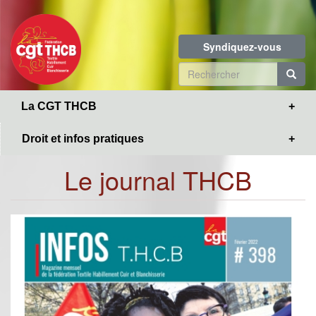
Toggle
Aller
navigation
au
contenu
Syndiquez-vous
principal
Formulaire
de
R
La CGT THCB
recherche
Droit et infos pratiques
Le journal THCB