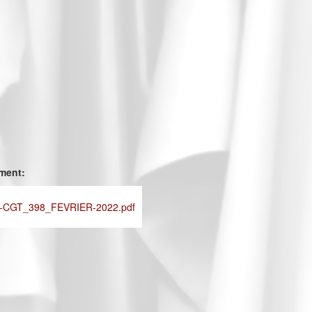
ement:
-CGT_398_FEVRIER-2022.pdf