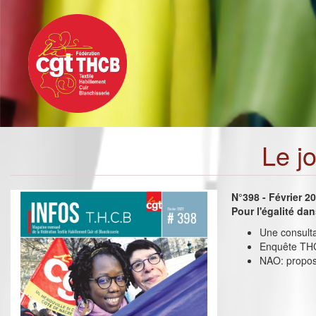
Toggle
Aller
navigation
au
contenu
principal
Le j
N°398 - Février 2
Pour l'égalité dan
Une consulta
Enquête THC
NAO: proposi