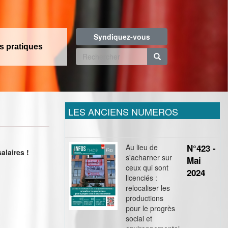
Syndiquez-vous
os pratiques
Formulaire
de
Rechercher
recherche
LES ANCIENS NUMEROS
Au lieu de
N°423 -
alaires !
s'acharner sur
Mai
ceux qui sont
2024
licenciés :
relocaliser les
productions
pour le progrès
social et