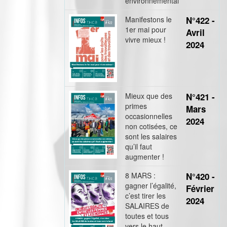
environnemental
Manifestons le
N°422 -
1er mai pour
Avril
vivre mieux !
2024
Mieux que des
N°421 -
primes
Mars
occasionnelles
2024
non cotisées, ce
sont les salaires
qu’il faut
augmenter !
8 MARS :
N°420 -
gagner l’égalité,
Février
c’est tirer les
2024
SALAIRES de
toutes et tous
vers le haut