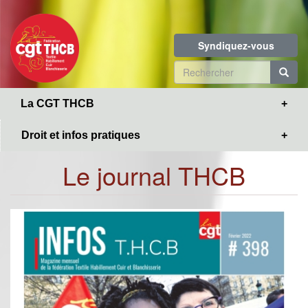
Toggle
Aller
navigation
au
contenu
Syndiquez-vous
principal
Formulaire
de
R
La CGT THCB
recherche
Droit et infos pratiques
Le journal THCB