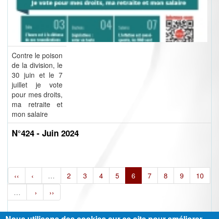
Contre le poison
de la division, le
30 juin et le 7
juillet je vote
pour mes droits,
ma retraite et
mon salaire
N°424 - Juin 2024
‹‹
‹
…
2
3
4
5
6
7
8
9
10
…
›
››
Nous utilisons des cookies sur ce site pour améliorer