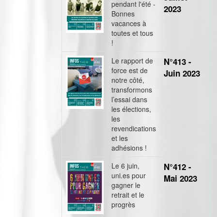
pendant l'été -
2023
Bonnes
vacances à
toutes et tous
!
Le rapport de
N°413 -
force est de
Juin 2023
notre côté,
transformons
l’essai dans
les élections,
les
revendications
et les
adhésions !
Le 6 juin,
N°412 -
uni.es pour
Mai 2023
gagner le
retrait et le
progrès