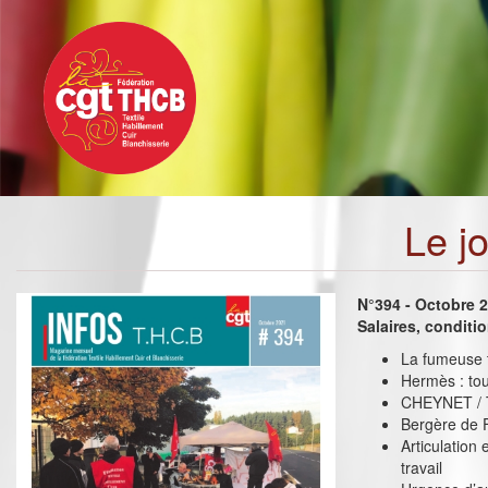
Toggle
Aller
navigation
au
contenu
principal
Le j
N°394 - Octobre 
Salaires, conditi
La fumeuse t
Hermès : tou
CHEYNET / TE
Bergère de F
Articulation
travail