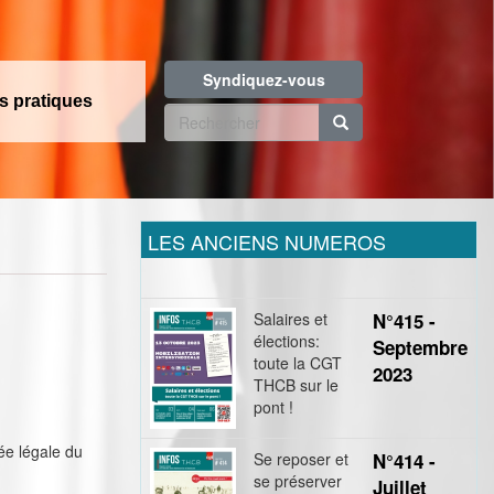
Syndiquez-vous
os pratiques
Formulaire
de
Rechercher
recherche
LES ANCIENS NUMEROS
Salaires et
N°415 -
élections:
Septembre
toute la CGT
2023
THCB sur le
pont !
rée légale du
Se reposer et
N°414 -
se préserver
Juillet