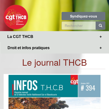
Toggle
Aller
navigation
au
contenu
Syndiquez-vous
principal
Formulaire
de
R
La CGT THCB
recherche
Droit et infos pratiques
Le journal THCB