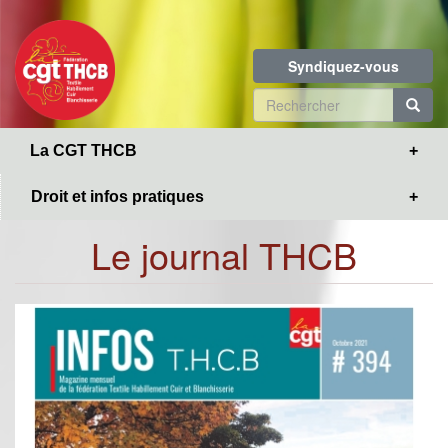
Toggle
Aller
navigation
au
contenu
Syndiquez-vous
principal
Formulaire
de
R
La CGT THCB
recherche
Droit et infos pratiques
Le journal THCB