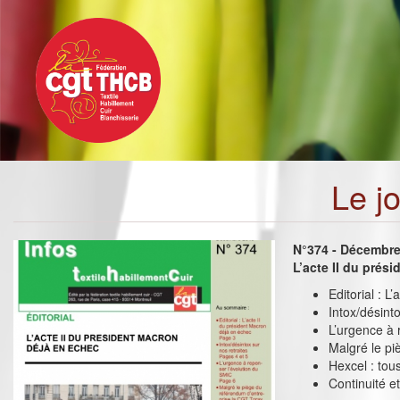
Toggle
Aller
navigation
au
contenu
principal
Le j
N°374 - Décembr
L’acte II du prés
Editorial : 
Intox/désinto
L’urgence à 
Malgré le pi
Hexcel : tou
Continuité 