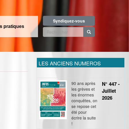
Syndiquez-vous
os pratiques
Formulaire
de
Rechercher
recherche
LES ANCIENS NUMEROS
90 ans après
N° 447 -
les grèves et
Juillet
les énormes
2026
conquêtes, on
se repose cet
été pour
écrire la suite
!