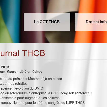
La CGT THCB
Droit et inf
ournal THCB
e 2019
ident Macron déjà en échec
L’acte II du président Macron déjà en échec
x sur nos retraites
repenser l’évolution du SMIC
ège du référendum d’entreprise la CGT Toray sort renforcée !
s ensemble pour augmenter les salaires !
et renouvellement pour le 10ème congrès de l’UFR THCB