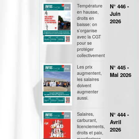
Température
N° 446 -
en hausse,
Juin
droits en
2026
baisse: on
s’organise
avec la CGT
pour se
protéger
collectivement
Les prix
N° 445 -
augmentent,
Mai 2026
les salaires
doivent
augmenter
aussi.
Salaires,
N° 444 -
carburant,
Avril
licenciements,
2026
droits et paix,
manifestons