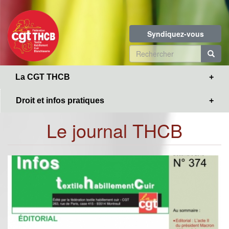
Toggle
Aller
navigation
au
contenu
Syndiquez-vous
principal
Formulaire
de
R
La CGT THCB
recherche
Droit et infos pratiques
Le journal THCB