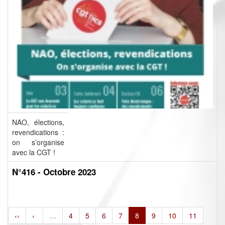
NAO, élections,
revendications :
on s’organise
avec la CGT !
N°416 - Octobre 2023
‹‹
‹
…
4
5
6
7
8
9
10
11