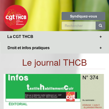
Toggle
Aller
navigation
au
contenu
Syndiquez-vous
principal
Formulaire
de
R
La CGT THCB
recherche
Droit et infos pratiques
Le journal THCB