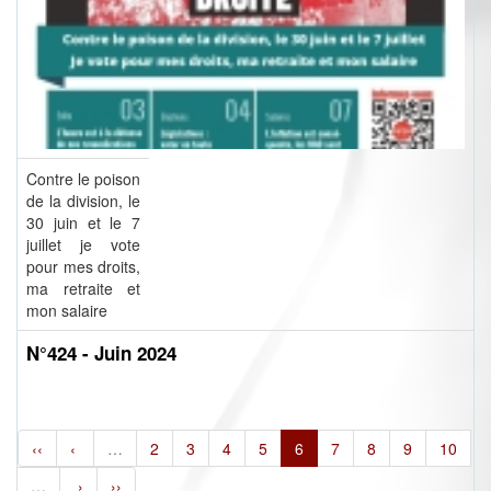
Contre le poison
de la division, le
30 juin et le 7
juillet je vote
pour mes droits,
ma retraite et
mon salaire
N°424 - Juin 2024
‹‹
‹
…
2
3
4
5
6
7
8
9
10
…
›
››