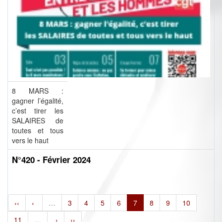
8 MARS :
gagner l’égalité,
c’est tirer les
SALAIRES de
toutes et tous
vers le haut
N°420 - Février 2024
‹‹
‹
…
3
4
5
6
7
8
9
10
11
…
›
››