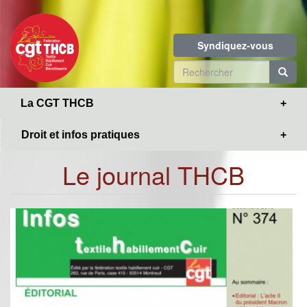
Toggle
Aller
navigation
au
contenu
Syndiquez-vous
principal
Formulaire
de
R
La CGT THCB
recherche
Droit et infos pratiques
Le journal THCB