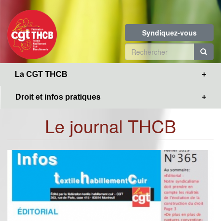
Toggle
Aller
navigation
au
contenu
Syndiquez-vous
principal
Formulaire
de
R
La CGT THCB
recherche
Droit et infos pratiques
Le journal THCB