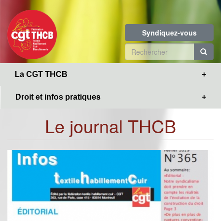
Toggle
Aller
navigation
au
contenu
Syndiquez-vous
principal
Formulaire
de
R
La CGT THCB
recherche
Droit et infos pratiques
Le journal THCB