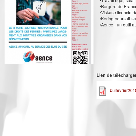
•Travail égal, salai
•Bergère de Franc
•Viskase licencie 
•Kering poursuit s
•Aence : un outil 
Lien de télécharg
bulfevrier201