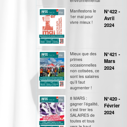
environnemental
Manifestons le
N°422 -
1er mai pour
Avril
vivre mieux !
2024
Mieux que des
N°421 -
primes
Mars
occasionnelles
2024
non cotisées, ce
sont les salaires
qu’il faut
augmenter !
8 MARS :
N°420 -
gagner l’égalité,
Février
c’est tirer les
2024
SALAIRES de
toutes et tous
vers le haut