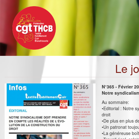
Toggle
Aller
navigation
au
contenu
principal
Le j
N°365 - Février 2
Notre syndicalism
Au sommaire:
•Editorial : Notre 
droit
•De plus en plus d
•Un patronat toujou
•La généreuse boî