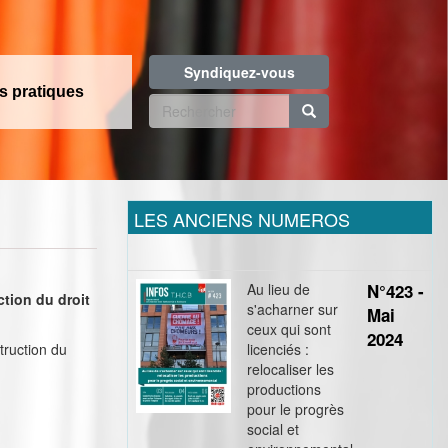
Syndiquez-vous
os pratiques
Formulaire
de
Rechercher
recherche
LES ANCIENS NUMEROS
Au lieu de
N°423 -
ction du droit
s'acharner sur
Mai
ceux qui sont
2024
struction du
licenciés :
relocaliser les
productions
pour le progrès
social et