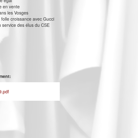
re égal
e en vente
dans les Vosges
a folle croissance avec Gucci
au service des élus du CSE
ement:
9.pdf