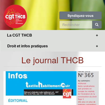
Toggle
Aller
navigation
au
contenu
Syndiquez-vous
principal
Formulaire
de
R
La CGT THCB
recherche
Droit et infos pratiques
Le journal THCB