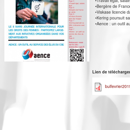
•Travail égal, salai
•Bergère de Franc
•Viskase licencie 
•Kering poursuit s
•Aence : un outil 
Lien de télécharg
bulfevrier201