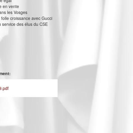
re égal
e en vente
dans les Vosges
a folle croissance avec Gucci
au service des élus du CSE
ement:
9.pdf