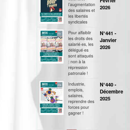
Février
l’augmentation
2026
des salaires et
les libertés
syndicales
Pour affaiblir
N°441 -
les droits des
Janvier
salarié·es, les
2026
délégué·es
sont attaqués
: non à la
répression
patronale !
Industrie,
N°440 -
emplois,
Décembre
salaires,
2025
reprendre des
forces pour
gagner !