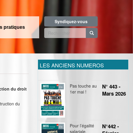
Syndiquez-vous
os pratiques
Formulaire
de
Rechercher
recherche
LES ANCIENS NUMEROS
Pas touche au
N° 443 -
ction du droit
1er mai !
Mars 2026
struction du
Pour l’égalité
N°442 -
salariale,