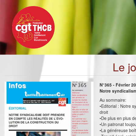
Toggle
Aller
navigation
au
contenu
principal
Le j
N°365 - Février 2
Notre syndicalism
Au sommaire:
•Editorial : Notre 
droit
•De plus en plus d
•Un patronat toujou
•La généreuse boî