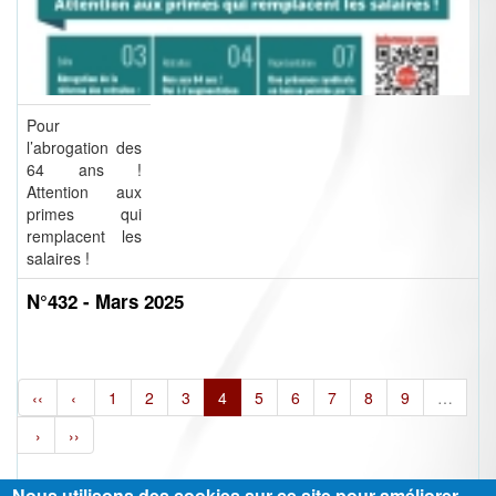
Pour
l’abrogation des
64 ans !
Attention aux
primes qui
remplacent les
salaires !
N°432 - Mars 2025
‹‹
‹
1
2
3
4
5
6
7
8
9
…
›
››
Nous utilisons des cookies sur ce site pour améliorer