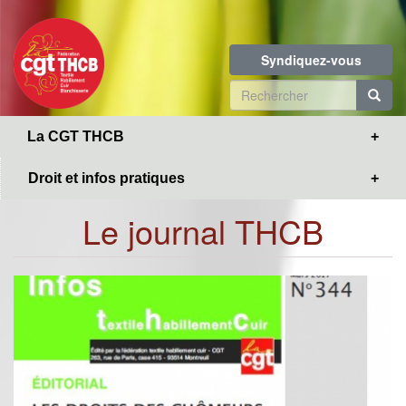
Toggle
Aller
navigation
au
contenu
Syndiquez-vous
principal
Formulaire
de
R
La CGT THCB
recherche
Droit et infos pratiques
Le journal THCB