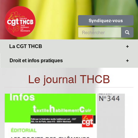
Toggle
Aller
navigation
au
contenu
Syndiquez-vous
principal
Formulaire
de
R
La CGT THCB
recherche
Droit et infos pratiques
Le journal THCB