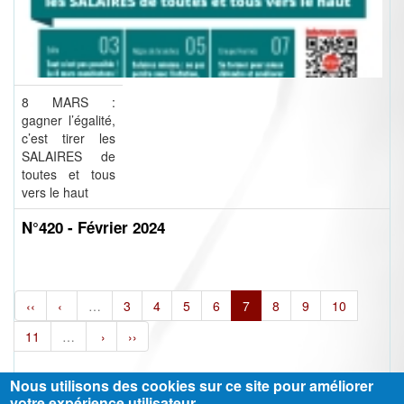
8 MARS :
gagner l’égalité,
c’est tirer les
SALAIRES de
toutes et tous
vers le haut
N°420 - Février 2024
‹‹
‹
…
3
4
5
6
7
8
9
10
11
…
›
››
Nous utilisons des cookies sur ce site pour améliorer
votre expérience utilisateur.