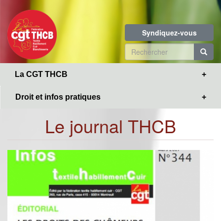
Toggle
Aller
navigation
au
contenu
Syndiquez-vous
principal
Formulaire
de
R
La CGT THCB
recherche
Droit et infos pratiques
Le journal THCB