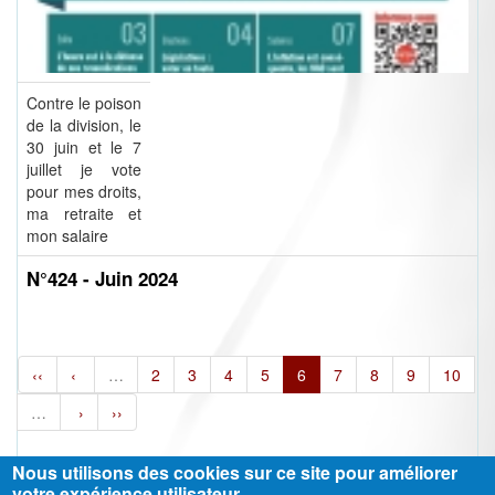
Contre le poison
de la division, le
30 juin et le 7
juillet je vote
pour mes droits,
ma retraite et
mon salaire
N°424 - Juin 2024
‹‹
‹
…
2
3
4
5
6
7
8
9
10
…
›
››
Nous utilisons des cookies sur ce site pour améliorer
votre expérience utilisateur.