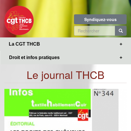
Toggle
Aller
navigation
au
contenu
Syndiquez-vous
principal
Formulaire
de
R
La CGT THCB
recherche
Droit et infos pratiques
Le journal THCB