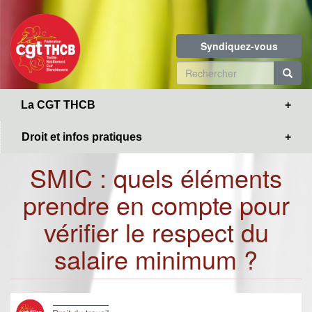
Toggle
Aller
navigation
au
contenu
Syndiquez-vous
principal
Formulaire
de
R
La CGT THCB
recherche
Droit et infos pratiques
SMIC : quels éléments
prendre en compte pour
vérifier le respect du
salaire minimum ?