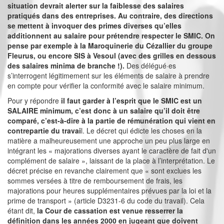
situation devrait alerter sur la faiblesse des salaires
pratiqués dans des entreprises. Au contraire, des directions
se mettent à invoquer des primes diverses qu’elles
additionnent au salaire pour prétendre respecter le SMIC. On
pense par exemple à la Maroquinerie du Cézallier du groupe
Fleurus, ou encore SIS à Vesoul (avec des grilles en dessous
des salaires minima de branche !).
Des délégué·es
s’interrogent légitimement sur les éléments de salaire à prendre
en compte pour vérifier la conformité avec le salaire minimum.
Pour y répondre
il faut garder à l’esprit que le SMIC est un
SALAIRE minimum, c’est donc à un salaire qu’il doit être
comparé, c’est-à-dire à la partie de rémunération qui vient en
contrepartie du travai
l. Le décret qui édicte les choses en la
matière a malheureusement une approche un peu plus large en
intégrant les « majorations diverses ayant le caractère de fait d'un
complément de salaire », laissant de la place à l’interprétation. Le
décret précise en revanche clairement que « sont exclues les
sommes versées à titre de remboursement de frais, les
majorations pour heures supplémentaires prévues par la loi et la
prime de transport » (article D3231-6 du code du travail). Cela
étant dit,
la Cour de cassation est venue resserrer la
définition dans les années 2000 en jugeant que doivent