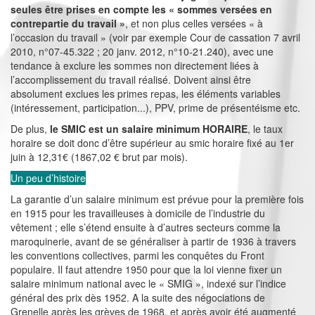
seules être prises en compte les « sommes versées en
contrepartie du travail »
, et non plus celles versées « à
l’occasion du travail » (voir par exemple Cour de cassation 7 avril
2010, n°07-45.322 ; 20 janv. 2012, n°10-21.240), avec une
tendance à exclure les sommes non directement liées à
l’accomplissement du travail réalisé. Doivent ainsi être
absolument exclues les primes repas, les éléments variables
(intéressement, participation...), PPV, prime de présentéisme etc.
De plus,
le SMIC est un salaire minimum HORAIRE
, le taux
horaire se doit donc d’être supérieur au smic horaire fixé au 1er
juin à 12,31€ (1867,02 € brut par mois).
Un peu d’histoire
La garantie d’un salaire minimum est prévue pour la première fois
en 1915 pour les travailleuses à domicile de l’industrie du
vêtement ; elle s’étend ensuite à d’autres secteurs comme la
maroquinerie, avant de se généraliser à partir de 1936 à travers
les conventions collectives, parmi les conquêtes du Front
populaire. Il faut attendre 1950 pour que la loi vienne fixer un
salaire minimum national avec le « SMIG », indexé sur l’indice
général des prix dès 1952. A la suite des négociations de
Grenelle après les grèves de 1968, et après avoir été augmenté