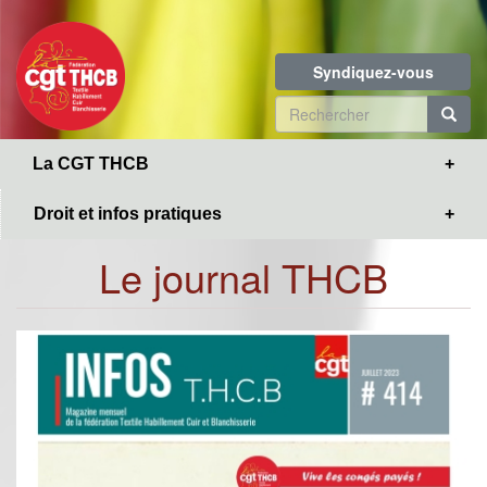
Toggle
Aller
navigation
au
contenu
Syndiquez-vous
principal
Formulaire
de
R
La CGT THCB
recherche
Droit et infos pratiques
Le journal THCB