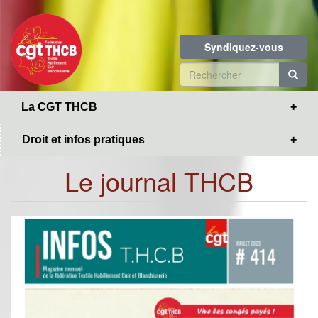
Toggle
Aller
navigation
au
contenu
Syndiquez-vous
principal
Formulaire
de
R
La CGT THCB
recherche
Droit et infos pratiques
Le journal THCB