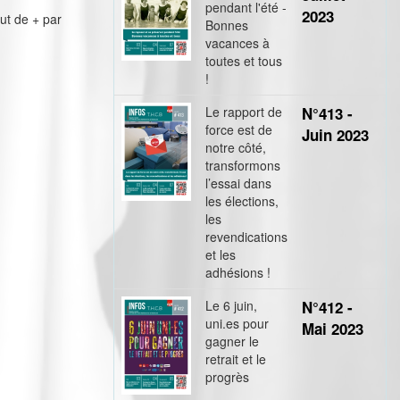
pendant l'été -
2023
ut de + par
Bonnes
vacances à
toutes et tous
!
Le rapport de
N°413 -
force est de
Juin 2023
notre côté,
transformons
l’essai dans
les élections,
les
revendications
et les
adhésions !
Le 6 juin,
N°412 -
uni.es pour
Mai 2023
gagner le
retrait et le
progrès