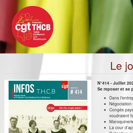
Toggle
Aller
navigation
au
contenu
principal
Le j
N°414 - Juillet 20
Se reposer et se 
Dans l'entrep
Négociation s
Congés payés
voudraient f
Maroquineri
La cour d’ap