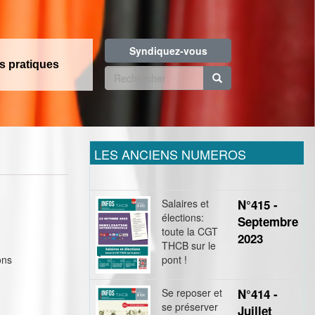
Syndiquez-vous
os pratiques
Formulaire
de
Rechercher
recherche
LES ANCIENS NUMEROS
Salaires et
N°415 -
élections:
Septembre
toute la CGT
2023
THCB sur le
ons
pont !
Se reposer et
N°414 -
se préserver
Juillet