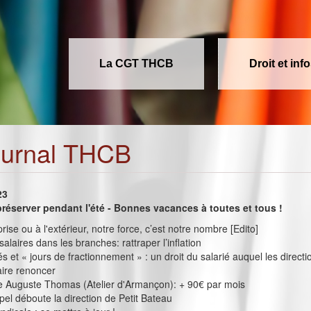
La CGT THCB
Droit et inf
ournal THCB
23
préserver pendant l'été - Bonnes vacances à toutes et tous !
rise ou à l'extérieur, notre force, c’est notre nombre [Edito]
alaires dans les branches: rattraper l’inflation
 et « jours de fractionnement » : un droit du salarié auquel les directi
aire renoncer
e Auguste Thomas (Atelier d'Armançon): + 90€ par mois
pel déboute la direction de Petit Bateau