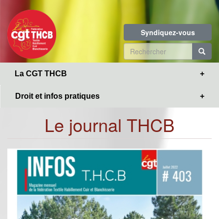
Toggle
Aller
navigation
au
contenu
Syndiquez-vous
principal
Formulaire
de
R
La CGT THCB
recherche
Droit et infos pratiques
Le journal THCB