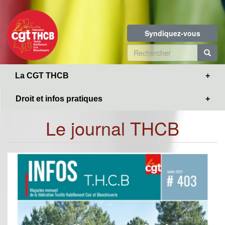
Toggle
Aller
navigation
au
contenu
Syndiquez-vous
principal
Formulaire
de
R
La CGT THCB
recherche
Droit et infos pratiques
Le journal THCB