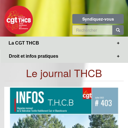
Toggle
Aller
navigation
au
contenu
Syndiquez-vous
principal
Formulaire
de
R
La CGT THCB
recherche
Droit et infos pratiques
Le journal THCB