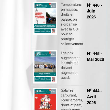
Température
N° 446 -
en hausse,
Juin
droits en
2026
baisse: on
s’organise
avec la CGT
pour se
protéger
collectivement
Les prix
N° 445 -
augmentent,
Mai 2026
les salaires
doivent
augmenter
aussi.
Salaires,
N° 444 -
carburant,
Avril
licenciements,
2026
droits et paix,
manifestons