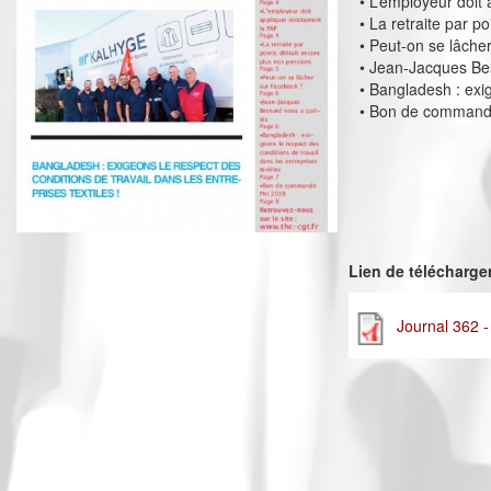
• L’employeur doit 
• La retraite par p
• Peut-on se lâche
• Jean-Jacques Be
• Bangladesh : exig
• Bon de command
Lien de télécharg
Journal 362 