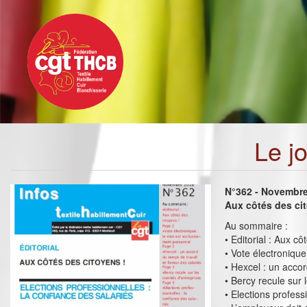
Toggle
Aller
navigation
au
contenu
principal
Le j
N°362 - Novembr
Aux côtés des ci
Au sommaire :
• Editorial : Aux cô
• Vote électronique
• Hexcel : un accor
• Bercy recule sur 
• Elections profess