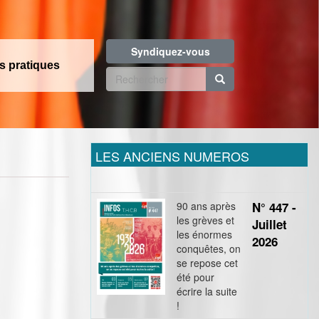
Syndiquez-vous
os pratiques
Formulaire
de
Rechercher
recherche
LES ANCIENS NUMEROS
90 ans après
N° 447 -
les grèves et
Juillet
les énormes
2026
conquêtes, on
se repose cet
été pour
écrire la suite
!