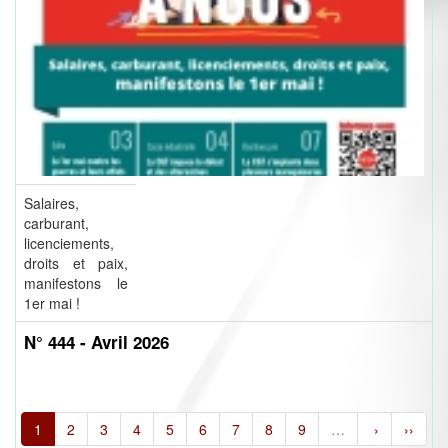
Salaires,
carburant,
licenciements,
droits et paix,
manifestons le
1er mai !
N° 444 - Avril 2026
1
2
3
4
5
6
7
8
9
…
›
››