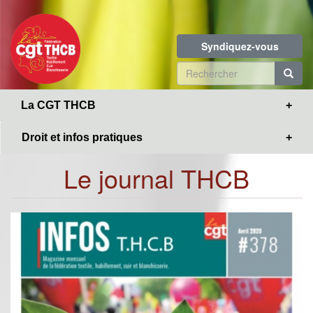
Toggle
Aller
navigation
au
contenu
Syndiquez-vous
principal
Formulaire
de
R
La CGT THCB
recherche
Droit et infos pratiques
Le journal THCB