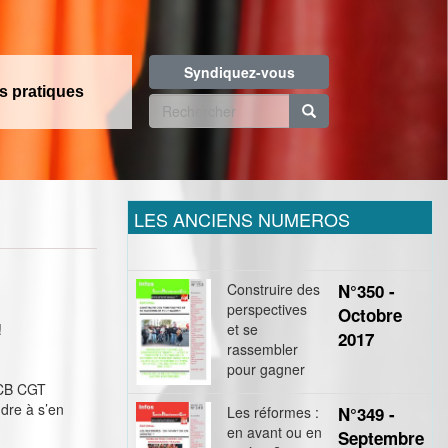
Syndiquez-vous
os pratiques
Formulaire
de
Rechercher
recherche
LES ANCIENS NUMEROS
Construire des
N°350 -
perspectives
Octobre
!
et se
2017
rassembler
pour gagner
HCB CGT
dre à s’en
Les réformes :
N°349 -
en avant ou en
Septembre