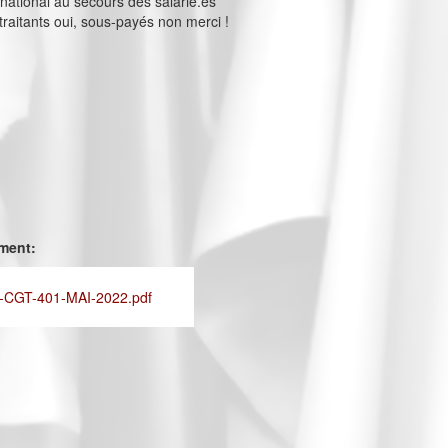
ernational au secours des salarié.es
raitants oui, sous-payés non merci !
ement:
CGT-401-MAI-2022.pdf