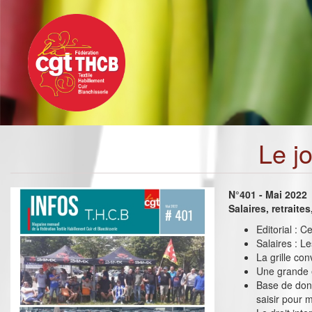
Toggle
Aller
navigation
au
contenu
principal
Le j
N°401 - Mai 2022
Salaires, retraite
Editorial : C
Salaires : L
La grille co
Une grande 
Base de don
saisir pour 