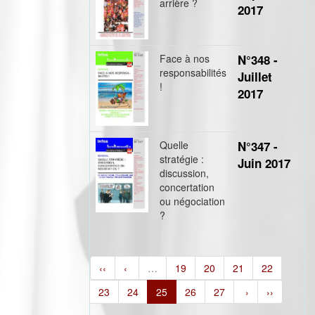
arrière ?
2017
Face à nos
N°348 -
responsabilités
Juillet
!
2017
Quelle
N°347 -
stratégie :
Juin 2017
discussion,
concertation
ou négociation
?
‹‹
‹
…
19
20
21
22
23
24
25
26
27
›
››