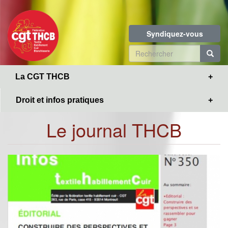
Toggle
Aller
navigation
au
contenu
Syndiquez-vous
principal
Formulaire
de
R
La CGT THCB
recherche
Droit et infos pratiques
Le journal THCB