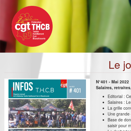
Toggle
Aller
navigation
au
contenu
principal
Le j
N°401 - Mai 2022
Salaires, retraite
Editorial : C
Salaires : L
La grille co
Une grande 
Base de don
saisir pour 