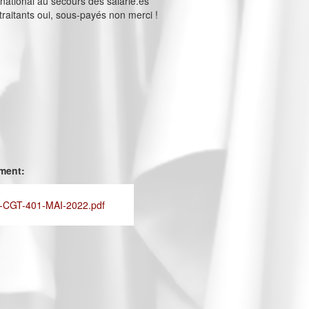
ernational au secours des salarié.es
raitants oui, sous-payés non merci !
ement:
CGT-401-MAI-2022.pdf