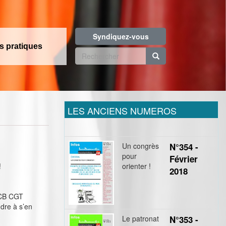
Syndiquez-vous
os pratiques
Formulaire
de
Rechercher
recherche
LES ANCIENS NUMEROS
Un congrès
N°354 -
pour
Février
!
orienter !
2018
HCB CGT
dre à s’en
Le patronat
N°353 -