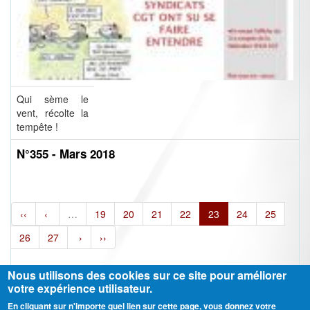
Qui sème le
vent, récolte la
tempête !
N°355 - Mars 2018
‹‹
‹
…
19
20
21
22
23
24
25
26
27
›
››
Nous utilisons des cookies sur ce site pour améliorer
votre expérience utilisateur.
En cliquant sur n'importe quel lien sur cette page, vous donnez votre