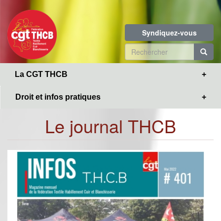
Toggle
Aller
navigation
au
contenu
Syndiquez-vous
principal
Formulaire
de
R
La CGT THCB
recherche
Droit et infos pratiques
Le journal THCB