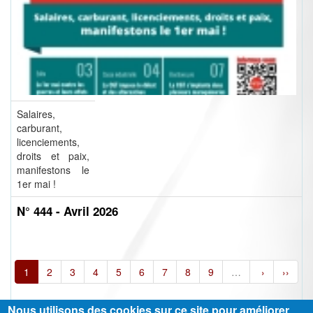
Salaires,
carburant,
licenciements,
droits et paix,
manifestons le
1er mai !
N° 444 - Avril 2026
1
2
3
4
5
6
7
8
9
…
›
››
Nous utilisons des cookies sur ce site pour améliorer