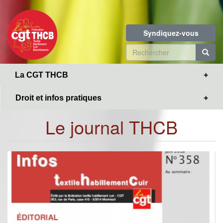
Toggle
Aller
navigation
au
contenu
Syndiquez-vous
principal
Formulaire
de
R
La CGT THCB
recherche
Droit et infos pratiques
Le journal THCB