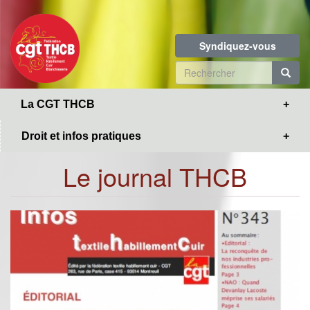
Toggle
Aller
navigation
au
contenu
Syndiquez-vous
principal
Formulaire
de
R
La CGT THCB
recherche
Droit et infos pratiques
Le journal THCB