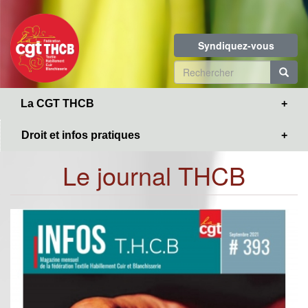
Toggle
Aller
navigation
au
contenu
Syndiquez-vous
principal
Formulaire
de
R
La CGT THCB
recherche
Droit et infos pratiques
Le journal THCB