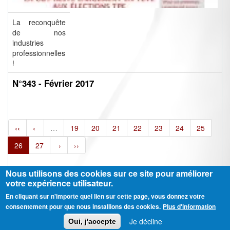
La reconquête
de nos
industries
professionnelles
!
N°343 - Février 2017
‹‹
‹
…
19
20
21
22
23
24
25
26
27
›
››
Nous utilisons des cookies sur ce site pour améliorer
votre expérience utilisateur.
En cliquant sur n'importe quel lien sur cette page, vous donnez votre
Ⓒ CGT Fédération THCB - Tous les droits réservés -
Mentions légales
consentement pour que nous installions des cookies.
Plus d'information
Contactez-nous
Je décline
Oui, j'accepte