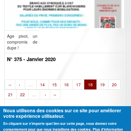
Age pivot, un
compromis de
dupe !
N° 375 - Janvier 2020
‹‹
‹
…
14
15
16
17
18
19
20
21
22
…
›
››
Nous utilisons des cookies sur ce site pour améliorer
votre expérience utilisateur.
En cliquant sur n'importe quel lien sur cette page, vous donnez votre
Ⓒ CGT Fédération THCB - Tous les droits réservés -
Mentions légales
consentement pour que nous installions des cookies.
Plus d'information