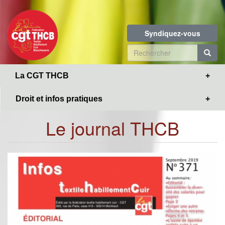
Toggle
Aller
navigation
au
contenu
Syndiquez-vous
principal
Formulaire
de
R
La CGT THCB
recherche
Droit et infos pratiques
Le journal THCB