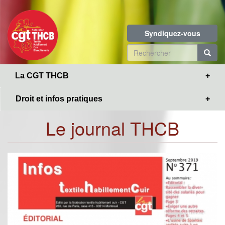
Toggle
Aller
navigation
au
contenu
Syndiquez-vous
principal
Formulaire
de
R
La CGT THCB
recherche
Droit et infos pratiques
Le journal THCB