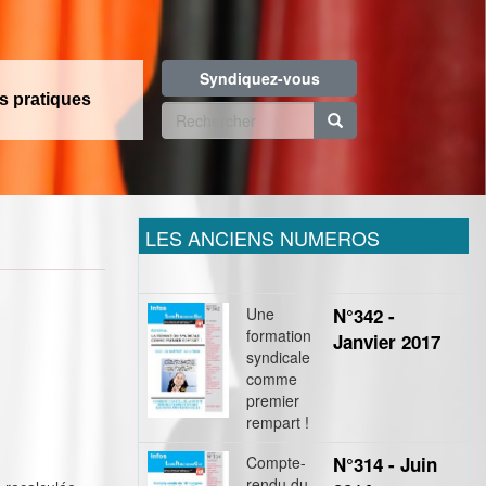
Syndiquez-vous
os pratiques
Formulaire
de
Rechercher
recherche
LES ANCIENS NUMEROS
Une
N°342 -
formation
Janvier 2017
syndicale
comme
premier
rempart !
Compte-
N°314 - Juin
rendu du