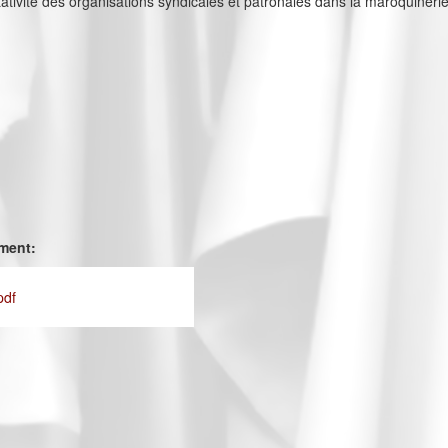
ativité des organisations syndicales et patronales dans la maroquineri
ement:
pdf