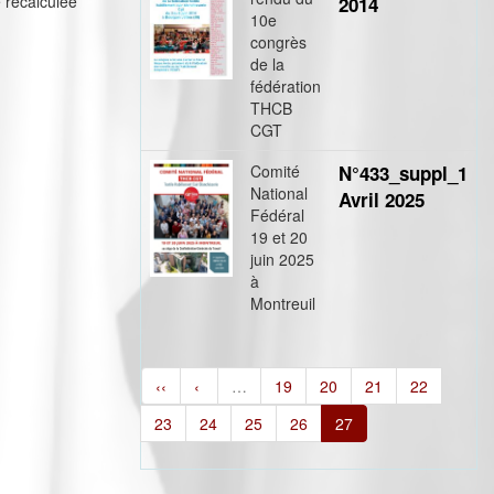
e recalculée
2014
10e
congrès
de la
fédération
THCB
CGT
Comité
N°433_suppl_1
National
Avril 2025
Fédéral
19 et 20
juin 2025
à
Montreuil
‹‹
‹
…
19
20
21
22
23
24
25
26
27