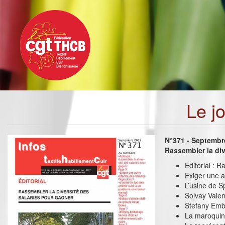
Toggle
Aller
navigation
au
contenu
principal
Le j
N°371 - Septembr
Rassembler la div
Editorial : 
Exiger une a
L’usine de S
Solvay Vale
Stefany Emba
La maroquin