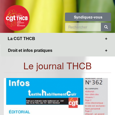
Toggle
Aller
navigation
au
contenu
Syndiquez-vous
principal
Formulaire
de
R
La CGT THCB
recherche
Droit et infos pratiques
Le journal THCB