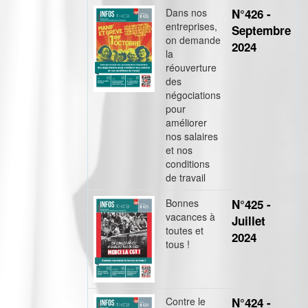
Dans nos
N°426 -
entreprises,
Septembre
on demande
2024
la
réouverture
des
négociations
pour
améliorer
nos salaires
et nos
conditions
de travail
Bonnes
N°425 -
vacances à
Juillet
toutes et
2024
tous !
Contre le
N°424 -