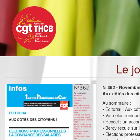
Toggle
Aller
navigation
au
contenu
principal
Le j
N°362 - Novembr
Aux côtés des ci
Au sommaire :
• Editorial : Aux cô
• Vote électronique
• Hexcel : un accor
• Bercy recule sur 
• Elections profess