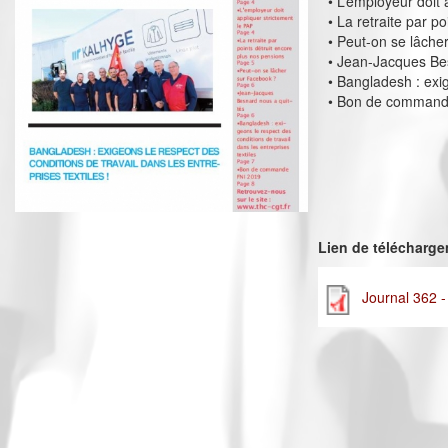
• L’employeur doit 
• La retraite par p
• Peut-on se lâche
• Jean-Jacques Be
• Bangladesh : exig
• Bon de command
Lien de télécharg
Journal 362 