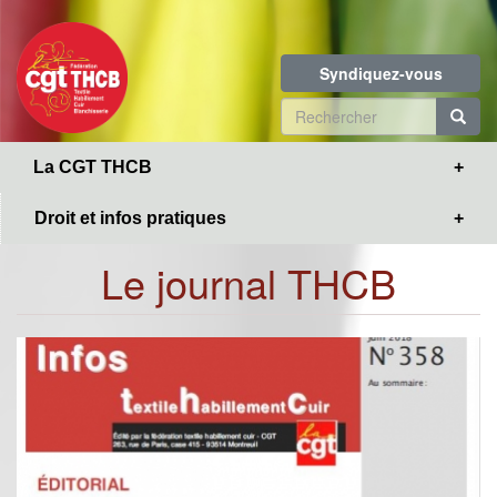
Toggle
Aller
navigation
au
contenu
Syndiquez-vous
principal
Formulaire
de
R
La CGT THCB
recherche
Droit et infos pratiques
Le journal THCB