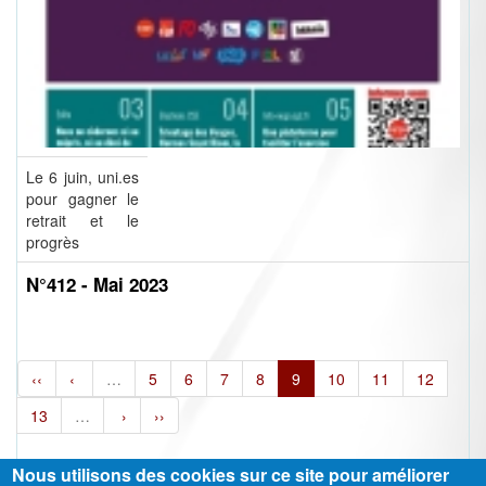
Le 6 juin, uni.es
pour gagner le
retrait et le
progrès
N°412 - Mai 2023
‹‹
‹
…
5
6
7
8
9
10
11
12
13
…
›
››
Nous utilisons des cookies sur ce site pour améliorer