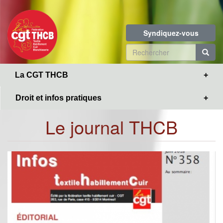
Toggle
Aller
navigation
au
contenu
Syndiquez-vous
principal
Formulaire
de
R
La CGT THCB
recherche
Droit et infos pratiques
Le journal THCB