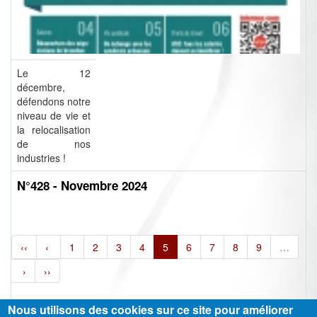
Le 12
décembre,
défendons notre
niveau de vie et
la relocalisation
de nos
industries !
N°428 - Novembre 2024
‹‹
‹
1
2
3
4
5
6
7
8
9
…
›
››
Nous utilisons des cookies sur ce site pour améliorer