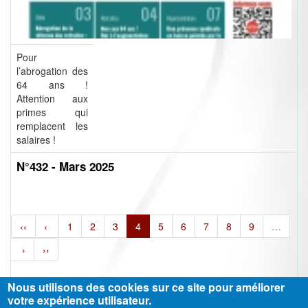
Pour
l’abrogation des
64 ans !
Attention aux
primes qui
remplacent les
salaires !
N°432 - Mars 2025
‹‹
‹
1
2
3
4
5
6
7
8
9
…
›
››
Nous utilisons des cookies sur ce site pour améliorer
votre expérience utilisateur.