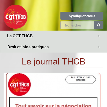
Toggle
Aller
navigation
au
contenu
Syndiquez-vous
principal
Formulaire
de
R
La CGT THCB
recherche
Droit et infos pratiques
Le journal THCB