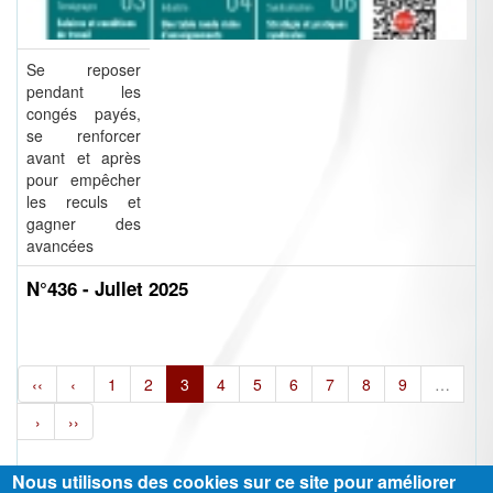
Se reposer
pendant les
congés payés,
se renforcer
avant et après
pour empêcher
les reculs et
gagner des
avancées
N°436 - Jullet 2025
‹‹
‹
1
2
3
4
5
6
7
8
9
…
›
››
Nous utilisons des cookies sur ce site pour améliorer