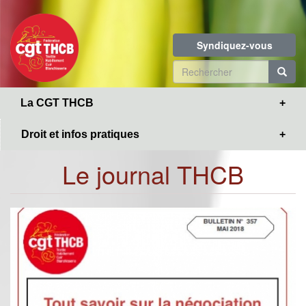
Toggle
Aller
navigation
au
contenu
Syndiquez-vous
principal
Formulaire
de
R
La CGT THCB
recherche
Droit et infos pratiques
Le journal THCB