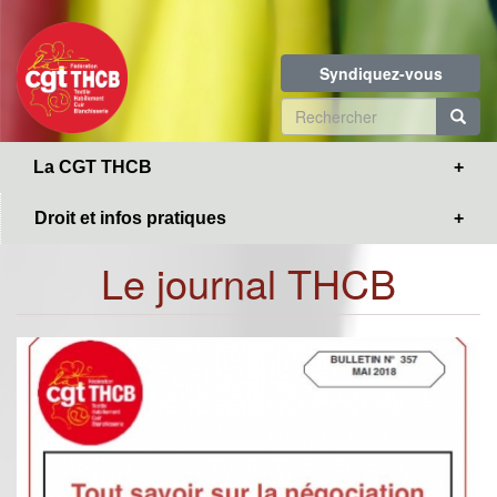
Toggle
Aller
navigation
au
contenu
Syndiquez-vous
principal
Formulaire
de
R
La CGT THCB
recherche
Droit et infos pratiques
Le journal THCB