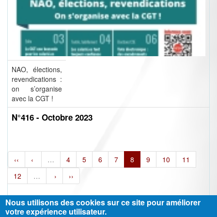
NAO, élections,
revendications :
on s’organise
avec la CGT !
N°416 - Octobre 2023
‹‹
‹
…
4
5
6
7
8
9
10
11
12
…
›
››
Nous utilisons des cookies sur ce site pour améliorer
votre expérience utilisateur.