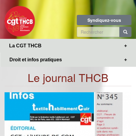
Toggle
Aller
navigation
au
contenu
Syndiquez-vous
principal
Formulaire
de
R
La CGT THCB
recherche
Droit et infos pratiques
Le journal THCB