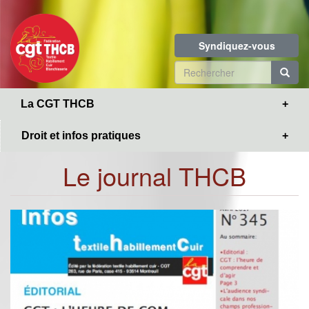
Toggle
Aller
navigation
au
contenu
Syndiquez-vous
principal
Formulaire
de
R
La CGT THCB
recherche
Droit et infos pratiques
Le journal THCB