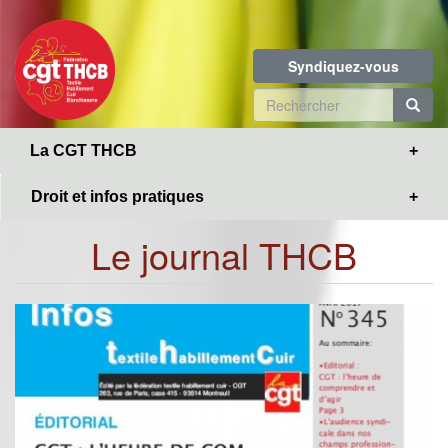
Toggle
Aller
navigation
au
contenu
Syndiquez-vous
principal
Formulaire
de
R
La CGT THCB
recherche
Droit et infos pratiques
Le journal THCB