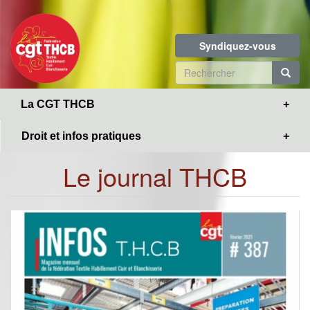
Toggle
Aller
navigation
au
contenu
Syndiquez-vous
principal
Formulaire
de
R
La CGT THCB
recherche
Droit et infos pratiques
Le journal THCB