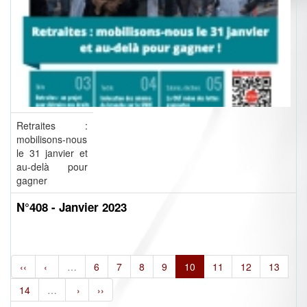
Retraites :
mobilisons-nous
le 31 janvier et
au-delà pour
gagner
N°408 - Janvier 2023
‹‹
‹
…
6
7
8
9
10
11
12
13
14
…
›
››